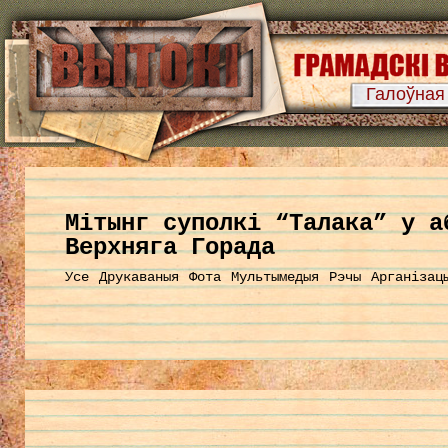
Галоўная
Мітынг суполкі “Талака” у а
Верхняга Горада
Усе
Друкаваныя
Фота
Мультымедыя
Рэчы
Арганізац