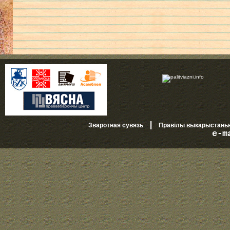
|
Зваротная сувязь
Правілы выкарыстань
e-m