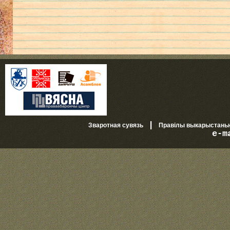
|
Зваротная сувязь
Правілы выкарыстань
e-m