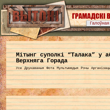
Галоўная
Мітынг суполкі “Талака” у а
Верхняга Горада
Усе
Друкаваныя
Фота
Мультымедыя
Рэчы
Арганізац