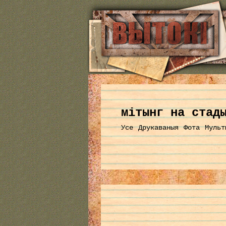
мітынг на стад
Усе
Друкаваныя
Фота
Мульт