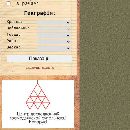
з рэчамі
Геаграфія:
Краіна:
Вобласьць:
Горад:
Раён:
Вёска:
Скінуць фільтр