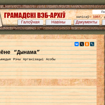
запісаў:
1067
, 
Галоўная
Навіны
Дакументы
ыёне “Дынама”
ымедыя
Рэчы
Арганізацыі
Асобы