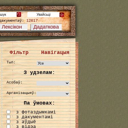
дакументаў:
12617
Лексікон
Дадаткова
Фільтр
Навігацыя
Тып:
З удзелам:
Асобаў:
Арганізацыяў:
Па ўмовах:
з фотаздымкамі
з дакументамі
з аўдыё
з відэа