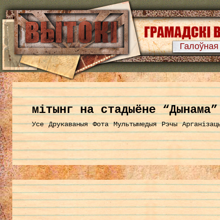
Галоўная
мітынг на стадыёне “Дынама”
Усе
Друкаваныя
Фота
Мультымедыя
Рэчы
Арганізац