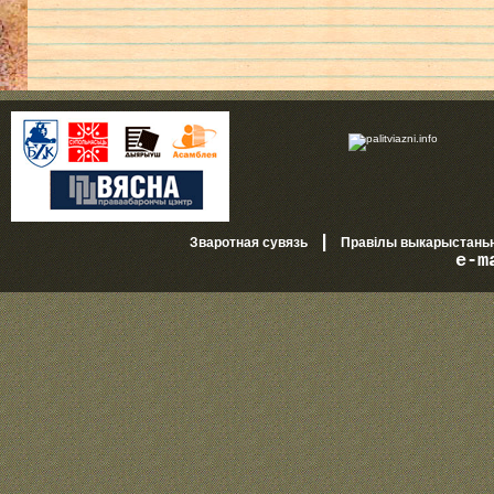
|
Зваротная сувязь
Правілы выкарыстань
e-m