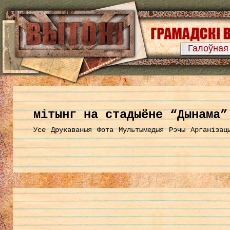
Галоўная
мітынг на стадыёне “Дынама”
Усе
Друкаваныя
Фота
Мультымедыя
Рэчы
Арганізац