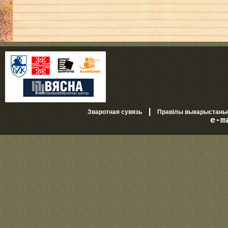
|
Зваротная сувязь
Правілы выкарыстань
e-m