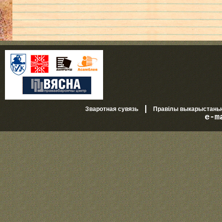
|
Зваротная сувязь
Правілы выкарыстань
e-m