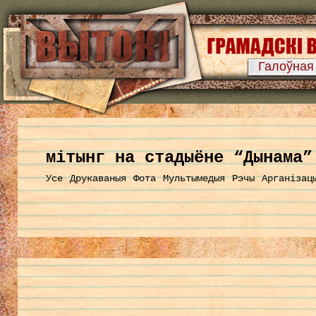
Галоўная
мітынг на стадыёне “Дынама”
Усе
Друкаваныя
Фота
Мультымедыя
Рэчы
Арганізац