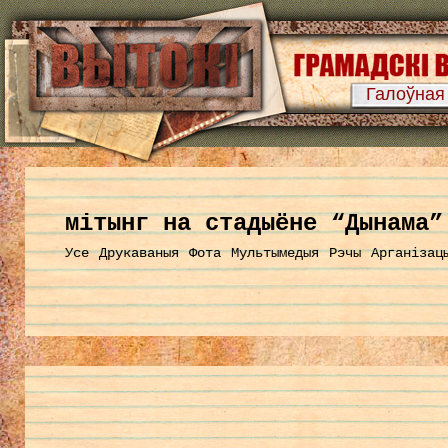
Галоўная
мітынг на стадыёне “Дынама”
Усе
Друкаваныя
Фота
Мультымедыя
Рэчы
Арганізац