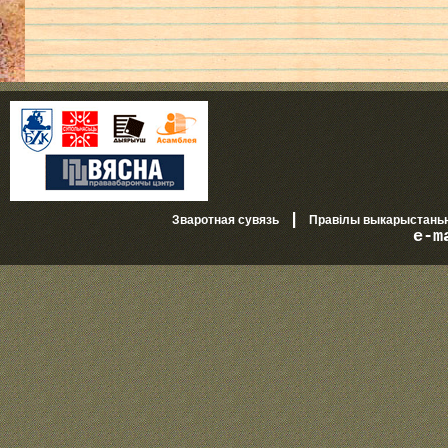
|
Зваротная сувязь
Правілы выкарыстань
e-m