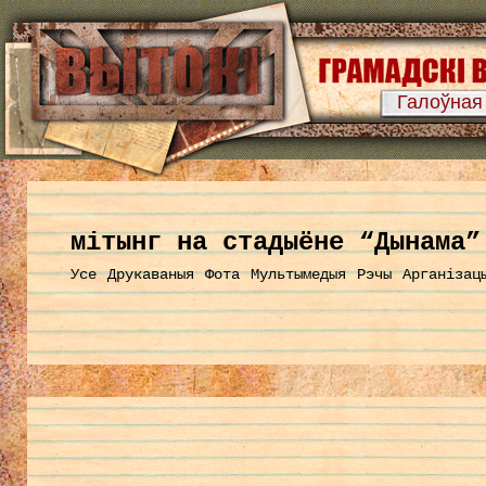
Галоўная
мітынг на стадыёне “Дынама”
Усе
Друкаваныя
Фота
Мультымедыя
Рэчы
Арганізац