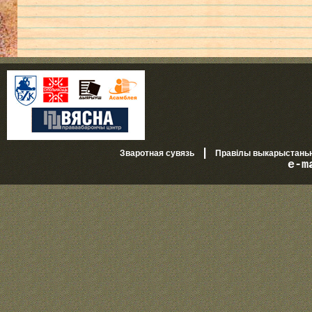
|
Зваротная сувязь
Правілы выкарыстань
e-m