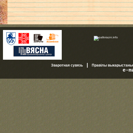
|
Зваротная сувязь
Правілы выкарыстань
e-m