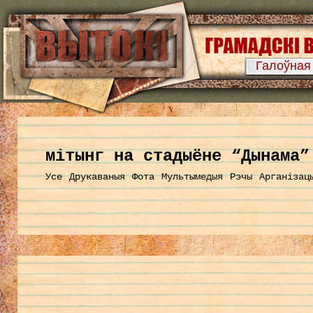
Галоўная
мітынг на стадыёне “Дынама”
Усе
Друкаваныя
Фота
Мультымедыя
Рэчы
Арганізац