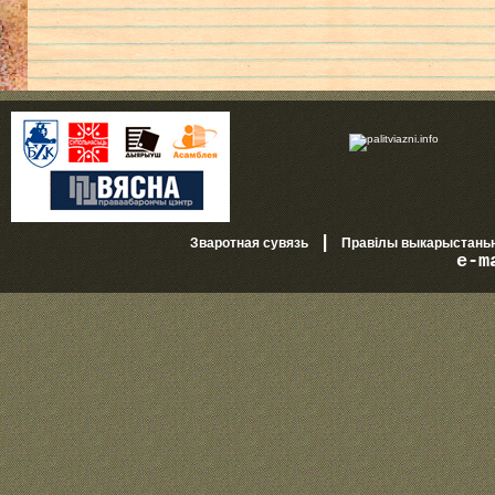
|
Зваротная сувязь
Правілы выкарыстань
e-m