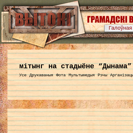
Галоўная
мітынг на стадыёне “Дынама”
Усе
Друкаваныя
Фота
Мультымедыя
Рэчы
Арганізац