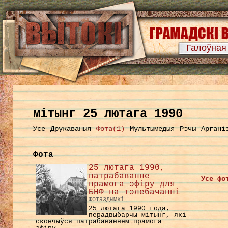
Галоўная
мітынг 25 лютага 1990
Усе
Друкаваныя
Фота(1)
Мультымедыя
Рэчы
Аргані
Фота
25 лютага 1990,
патрабаванне
Усе фо
прамога эфіру для
БНФ на тэлебачанні
Фотаздымкі
25 лютага 1990 года,
перадвыбарчы мітынг, які
скончыўся патрабаваннем прамога