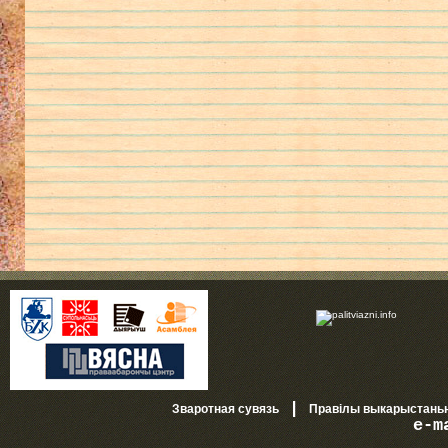
|
Зваротная сувязь
Правілы выкарыстань
e-m