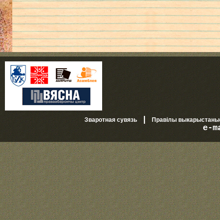
|
Зваротная сувязь
Правілы выкарыстань
e-m