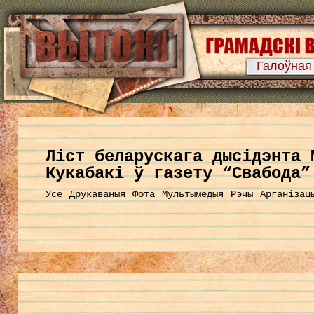
Галоўная
Ліст беларускага дысідэнта 
Кукабакі ў газету “Свабода”
Усе
Друкаваныя
Фота
Мультымедыя
Рэчы
Арганізац