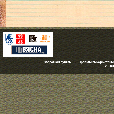
|
Зваротная сувязь
Правілы выкарыстань
e-m