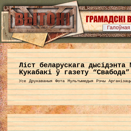
Галоўная
Ліст беларускага дысідэнта 
Кукабакі ў газету “Свабода”
Усе
Друкаваныя
Фота
Мультымедыя
Рэчы
Арганізац