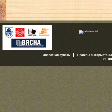
|
Зваротная сувязь
Правілы выкарыстань
e-m