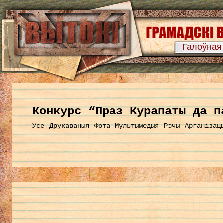
Галоўная
Конкурс “Праз Курапаты да п
Усе
Друкаваныя
Фота
Мультымедыя
Рэчы
Арганізац