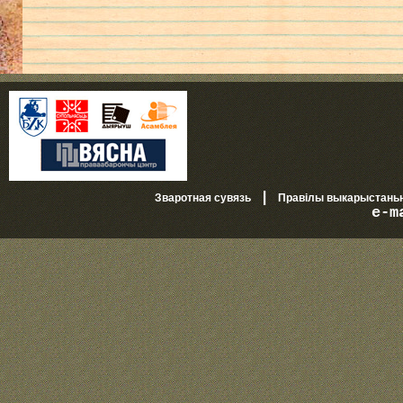
|
Зваротная сувязь
Правілы выкарыстань
e-m