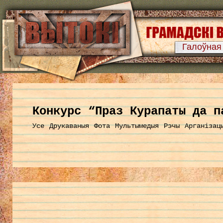
Галоўная
Конкурс “Праз Курапаты да п
Усе
Друкаваныя
Фота
Мультымедыя
Рэчы
Арганізац