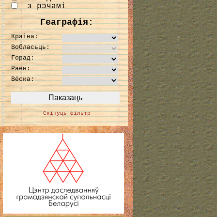
з рэчамі
Геаграфія:
Краіна:
Вобласьць:
Горад:
Раён:
Вёска:
Скінуць фільтр