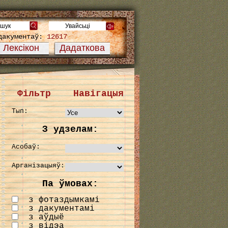
дакументаў:
12617
Лексікон
Дадаткова
Фільтр
Навігацыя
Тып:
З удзелам:
Асобаў:
Арганізацыяў:
Па ўмовах:
з фотаздымкамі
з дакументамі
з аўдыё
з відэа