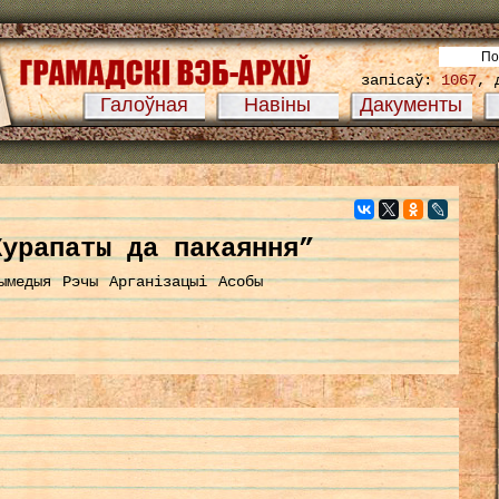
запісаў:
1067
, 
Галоўная
Навіны
Дакументы
Курапаты да пакаяння”
ымедыя
Рэчы
Арганізацыі
Асобы