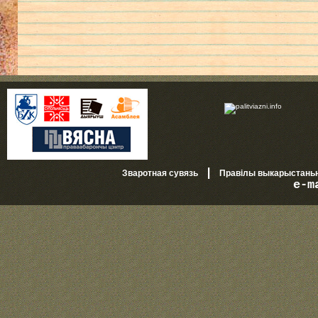
|
Зваротная сувязь
Правілы выкарыстань
e-m