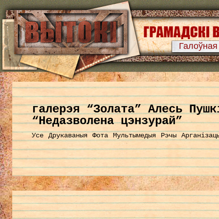
Галоўная
галерэя “Золата” Алесь Пушк
“Недазволена цэнзурай”
Усе
Друкаваныя
Фота
Мультымедыя
Рэчы
Арганізац