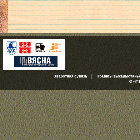
|
Зваротная сувязь
Правілы выкарыстань
e-m