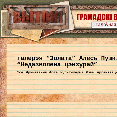
Галоўная
галерэя “Золата” Алесь Пушк
“Недазволена цэнзурай”
Усе
Друкаваныя
Фота
Мультымедыя
Рэчы
Арганізац