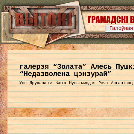
Галоўная
галерэя “Золата” Алесь Пушк
“Недазволена цэнзурай”
Усе
Друкаваныя
Фота
Мультымедыя
Рэчы
Арганізац