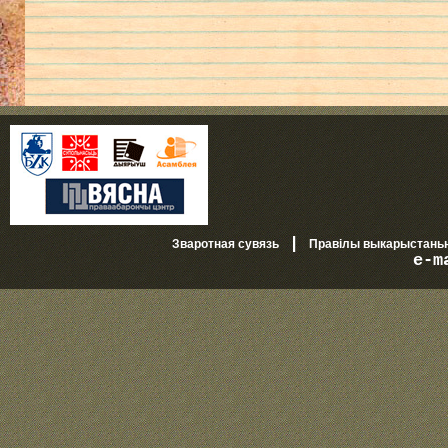
|
Зваротная сувязь
Правілы выкарыстань
e-m