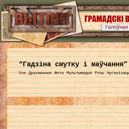
Галоўная
“Гадзіна смутку і маўчання”
Усе
Друкаваныя
Фота
Мультымедыя
Рэчы
Арганізац