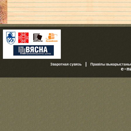
|
Зваротная сувязь
Правілы выкарыстань
e-m