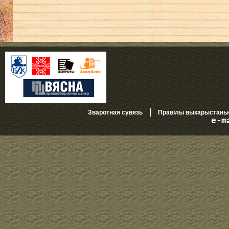
|
Зваротная сувязь
Правілы выкарыстань
e-m