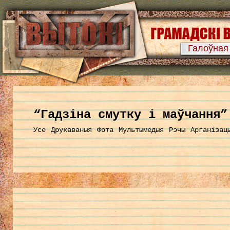
Галоўная
“Гадзіна смутку і маўчання”
Усе
Друкаваныя
Фота
Мультымедыя
Рэчы
Арганізац