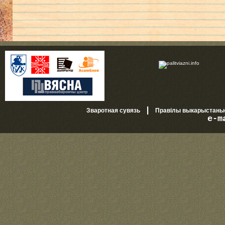
|
Зваротная сувязь
Правілы выкарыстань
e-m