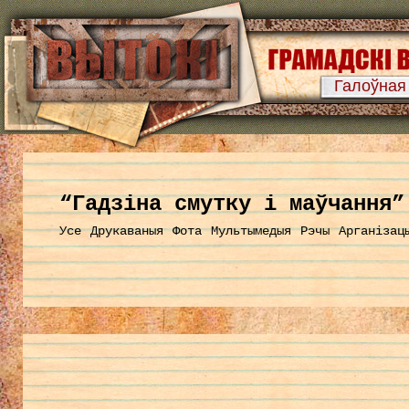
Галоўная
“Гадзіна смутку і маўчання”
Усе
Друкаваныя
Фота
Мультымедыя
Рэчы
Арганізац