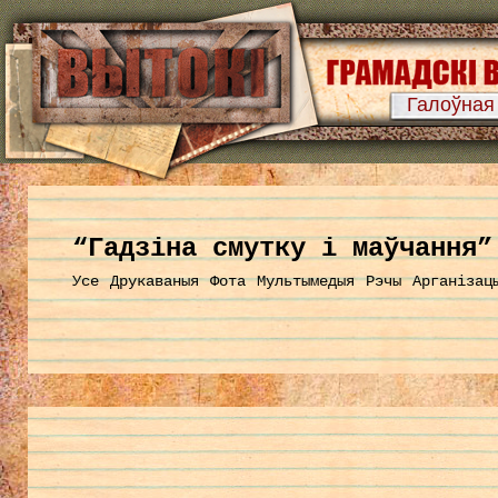
Галоўная
“Гадзіна смутку і маўчання”
Усе
Друкаваныя
Фота
Мультымедыя
Рэчы
Арганізац