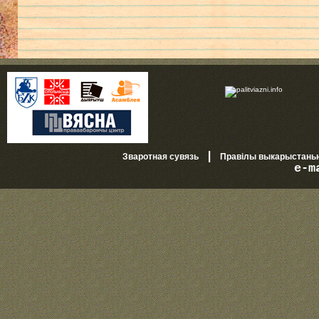
|
Зваротная сувязь
Правілы выкарыстань
e-m