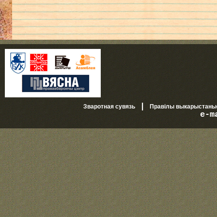
|
Зваротная сувязь
Правілы выкарыстань
e-m