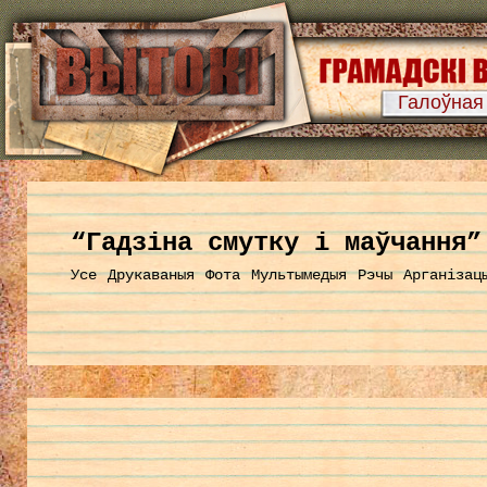
Галоўная
“Гадзіна смутку і маўчання”
Усе
Друкаваныя
Фота
Мультымедыя
Рэчы
Арганізац