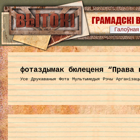
Галоўная
фотаздымак бюлеценя “Права 
Усе
Друкаваныя
Фота
Мультымедыя
Рэчы
Арганізац