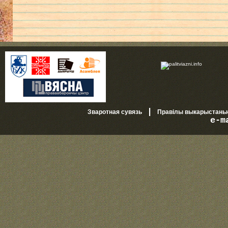
|
Зваротная сувязь
Правілы выкарыстань
e-m