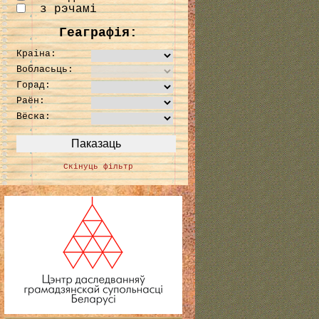
з рэчамі
Геаграфія:
Краіна:
Вобласьць:
Горад:
Раён:
Вёска:
Скінуць фільтр