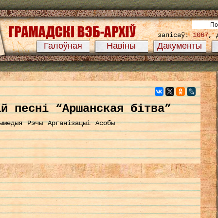
запісаў:
1067
, 
Галоўная
Навіны
Дакументы
й песні “Аршанская бітва”
ымедыя
Рэчы
Арганізацыі
Асобы