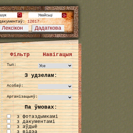
дакументаў:
12617
Лексікон
Дадаткова
Фільтр
Навігацыя
Тып:
З удзелам:
Асобаў:
Арганізацыяў:
Па ўмовах:
з фотаздымкамі
з дакументамі
з аўдыё
з відэа