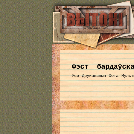
Фэст бардаўска
Усе
Друкаваныя
Фота
Мульт