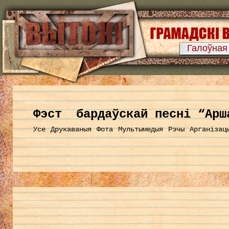
Галоўная
Фэст бардаўскай песні “Арш
Усе
Друкаваныя
Фота
Мультымедыя
Рэчы
Арганізац