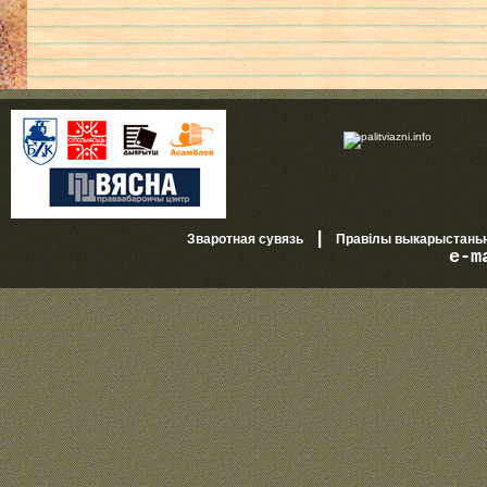
|
Зваротная сувязь
Правілы выкарыстань
e-m