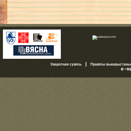
|
Зваротная сувязь
Правілы выкарыстань
e-m