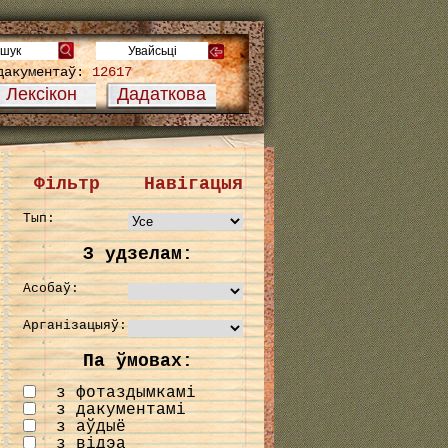
дакументаў:
12617
Лексікон
Дадаткова
Фільтр
Навігацыя
Тып:
З удзелам:
Асобаў:
Арганізацыяў:
Па ўмовах:
з фотаздымкамі
з дакументамі
з аўдыё
з відэа