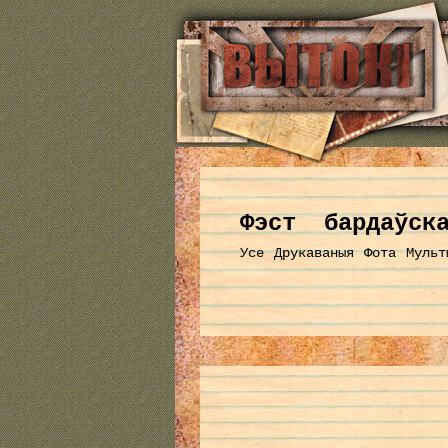
Фэст бардаўска
Усе
Друкаваныя
Фота
Мульт