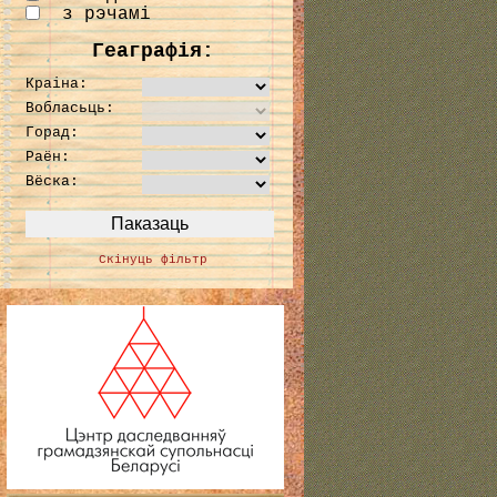
з рэчамі
Геаграфія:
Краіна:
Вобласьць:
Горад:
Раён:
Вёска:
Скінуць фільтр