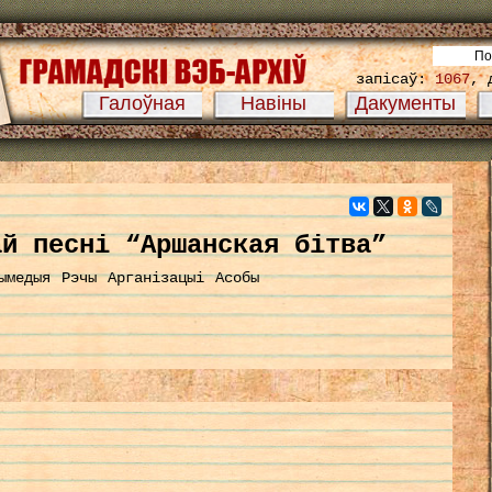
запісаў:
1067
, 
Галоўная
Навіны
Дакументы
й песні “Аршанская бітва”
ымедыя
Рэчы
Арганізацыі
Асобы