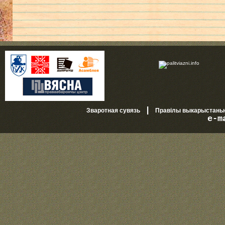
|
Зваротная сувязь
Правілы выкарыстань
e-m