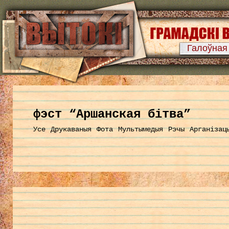
Галоўная
фэст “Аршанская бітва”
Усе
Друкаваныя
Фота
Мультымедыя
Рэчы
Арганізац