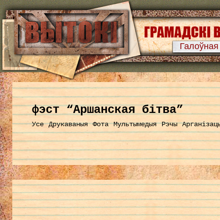
Галоўная
фэст “Аршанская бітва”
Усе
Друкаваныя
Фота
Мультымедыя
Рэчы
Арганізац