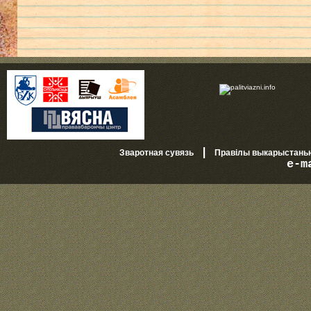
|
Зваротная сувязь
Правілы выкарыстань
e-m