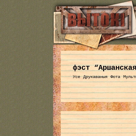
фэст “Аршанска
Усе
Друкаваныя
Фота
Мульт