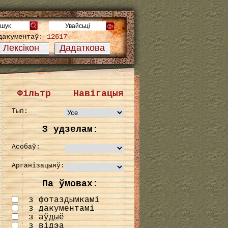
дакументаў:
12617
Лексікон
Дадаткова
Фільтр
Навігацыя
Тып:
З удзелам:
Асобаў:
Арганізацыяў:
Па ўмовах:
з фотаздымкамі
з дакументамі
з аўдыё
з відэа