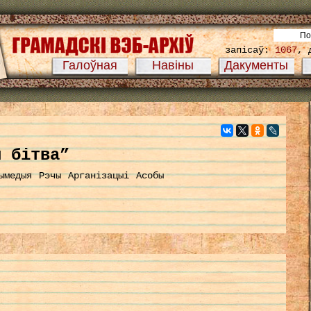
запісаў:
1067
, 
Галоўная
Навіны
Дакументы
я бітва”
ымедыя
Рэчы
Арганізацыі
Асобы