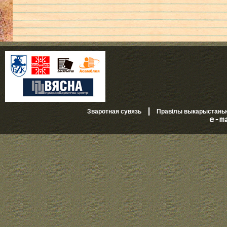
|
Зваротная сувязь
Правілы выкарыстань
e-m