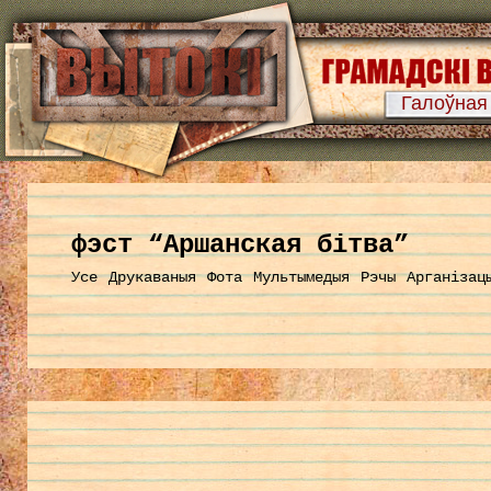
Галоўная
фэст “Аршанская бітва”
Усе
Друкаваныя
Фота
Мультымедыя
Рэчы
Арганізац