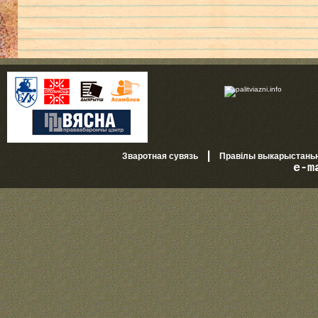
|
Зваротная сувязь
Правілы выкарыстань
e-m