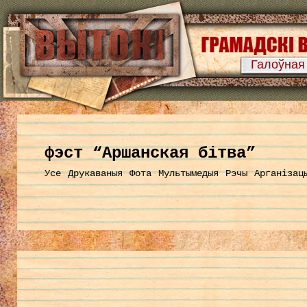
Галоўная
фэст “Аршанская бітва”
Усе
Друкаваныя
Фота
Мультымедыя
Рэчы
Арганізац