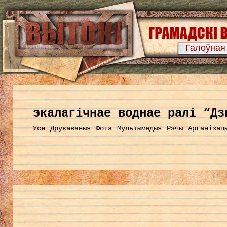
Галоўная
экалагічнае воднае ралі “Дз
Усе
Друкаваныя
Фота
Мультымедыя
Рэчы
Арганізац