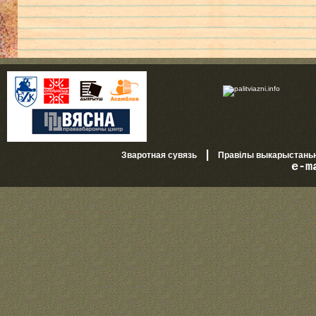
|
Зваротная сувязь
Правілы выкарыстань
e-m