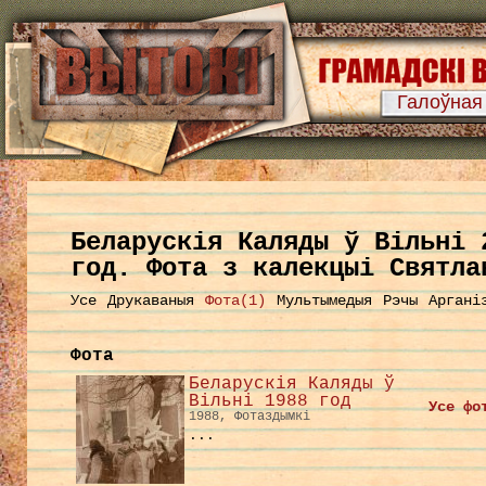
Галоўная
Беларускія Каляды ў Вільні 
год. Фота з калекцыі Святла
Усе
Друкаваныя
Фота(1)
Мультымедыя
Рэчы
Аргані
Фота
Беларускія Каляды ў
Вільні 1988 год
Усе фо
1988, Фотаздымкі
...