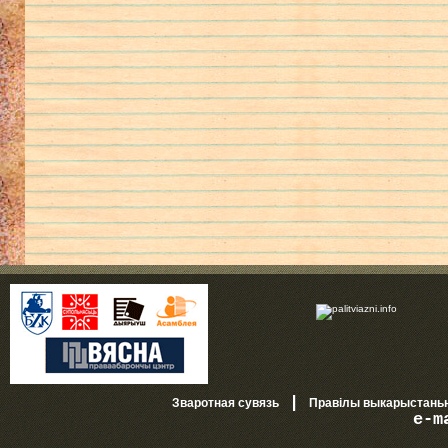
|
Зваротная сувязь
Правілы выкарыстань
e-m