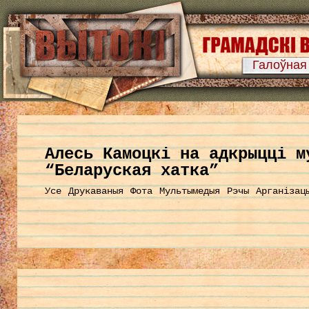
Галоўная
Алесь Камоцкі на адкрыцці м
“Беларуская хатка”
Усе
Друкаваныя
Фота
Мультымедыя
Рэчы
Арганізац