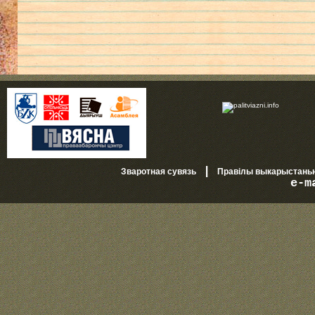
|
Зваротная сувязь
Правілы выкарыстань
e-m