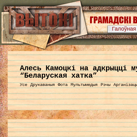
Галоўная
Алесь Камоцкі на адкрыцці м
“Беларуская хатка”
Усе
Друкаваныя
Фота
Мультымедыя
Рэчы
Арганізац