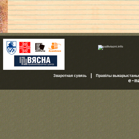
|
Зваротная сувязь
Правілы выкарыстань
e-m