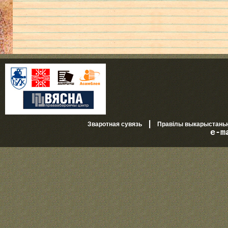
|
Зваротная сувязь
Правілы выкарыстань
e-m