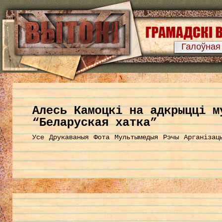
Галоўная
Алесь Камоцкі на адкрыцці м
“Беларуская хатка”
Усе
Друкаваныя
Фота
Мультымедыя
Рэчы
Арганізац