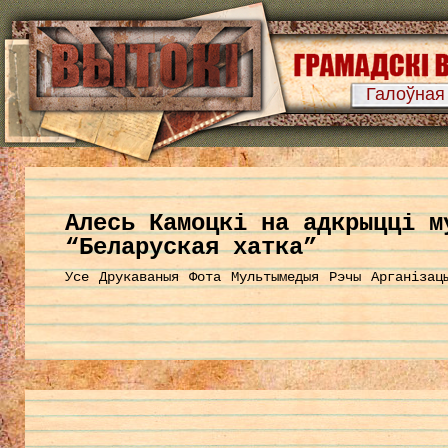
Галоўная
Алесь Камоцкі на адкрыцці м
“Беларуская хатка”
Усе
Друкаваныя
Фота
Мультымедыя
Рэчы
Арганізац