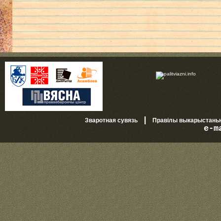
|
Зваротная сувязь
Правілы выкарыстань
e-m