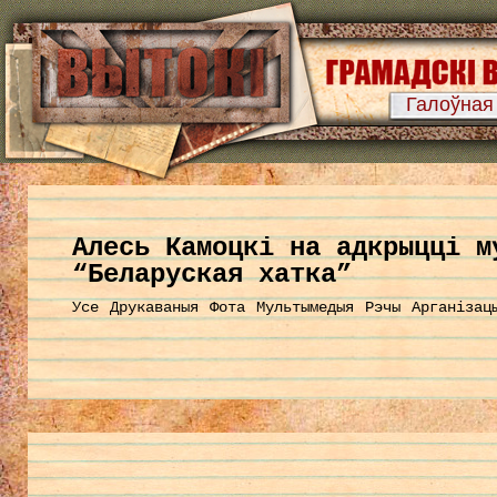
Галоўная
Алесь Камоцкі на адкрыцці м
“Беларуская хатка”
Усе
Друкаваныя
Фота
Мультымедыя
Рэчы
Арганізац