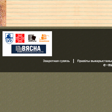
|
Зваротная сувязь
Правілы выкарыстань
e-m