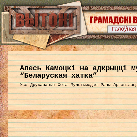
Галоўная
Алесь Камоцкі на адкрыцці м
“Беларуская хатка”
Усе
Друкаваныя
Фота
Мультымедыя
Рэчы
Арганізац