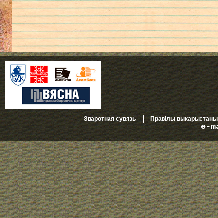
|
Зваротная сувязь
Правілы выкарыстань
e-m