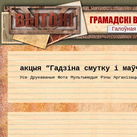
Галоўная
акцыя “Гадзіна смутку і маў
Усе
Друкаваныя
Фота
Мультымедыя
Рэчы
Арганізац