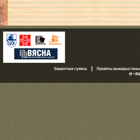
|
Зваротная сувязь
Правілы выкарыстань
e-m