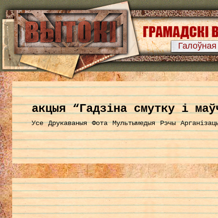
Галоўная
акцыя “Гадзіна смутку і маў
Усе
Друкаваныя
Фота
Мультымедыя
Рэчы
Арганізац