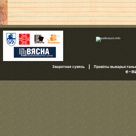
|
Зваротная сувязь
Правілы выкарыстань
e-m