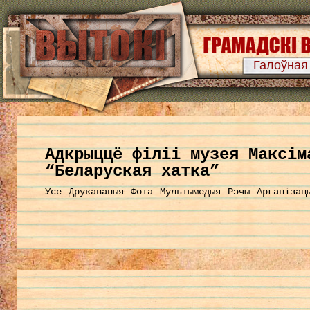
Галоўная
Aдкрыццё філіі музея Максім
“Беларуская хатка”
Усе
Друкаваныя
Фота
Мультымедыя
Рэчы
Арганізац