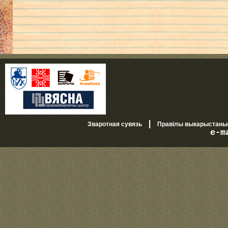
|
Зваротная сувязь
Правілы выкарыстань
e-m