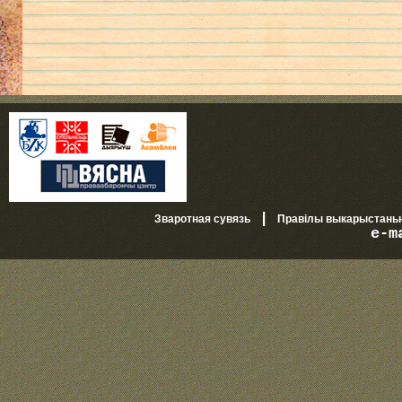
|
Зваротная сувязь
Правілы выкарыстань
e-m