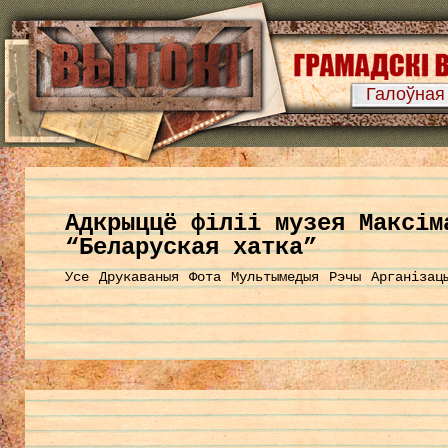
Галоўная
Aдкрыццё філіі музея Максім
“Беларуская хатка”
Усе
Друкаваныя
Фота
Мультымедыя
Рэчы
Арганізац