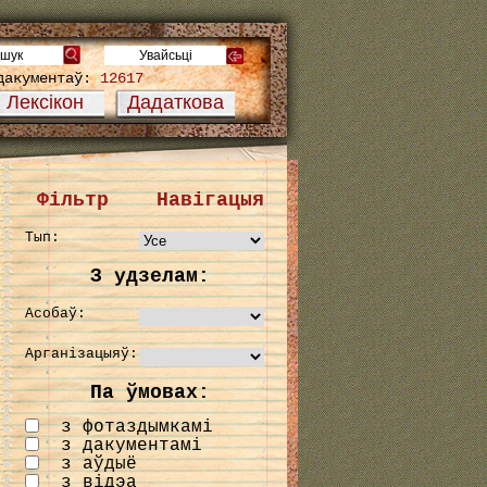
дакументаў:
12617
Лексікон
Дадаткова
Фільтр
Навігацыя
Тып:
З удзелам:
Асобаў:
Арганізацыяў:
Па ўмовах:
з фотаздымкамі
з дакументамі
з аўдыё
з відэа