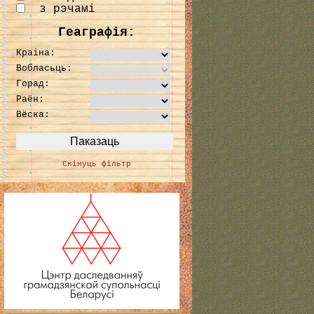
з рэчамі
Геаграфія:
Краіна:
Вобласьць:
Горад:
Раён:
Вёска:
Скінуць фільтр