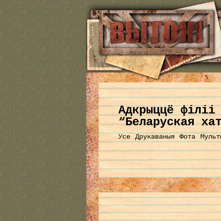
Aдкрыццё філіі
“Беларуская ха
Усе
Друкаваныя
Фота
Мульт