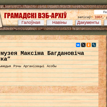
запісаў:
1067
, 
Галоўная
Навіны
Дакументы
 музея Максіма Багдановіча
тка”
ымедыя
Рэчы
Арганізацыі
Асобы