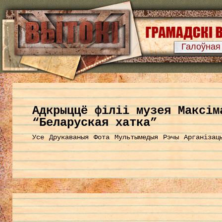
Галоўная
Aдкрыццё філіі музея Максім
“Беларуская хатка”
Усе
Друкаваныя
Фота
Мультымедыя
Рэчы
Арганізац