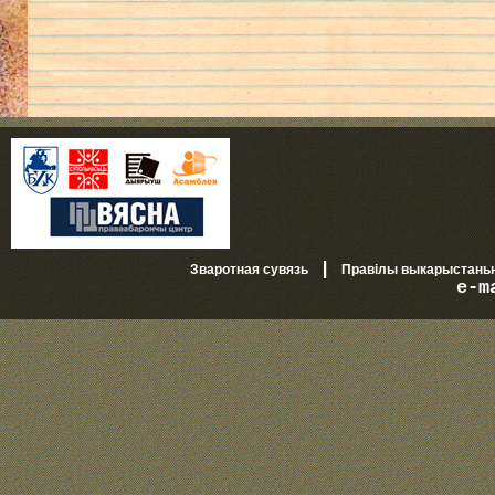
|
Зваротная сувязь
Правілы выкарыстань
e-m