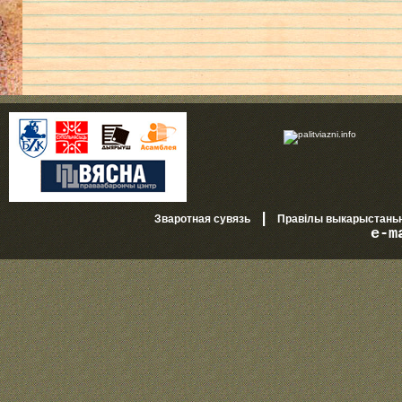
|
Зваротная сувязь
Правілы выкарыстань
e-m