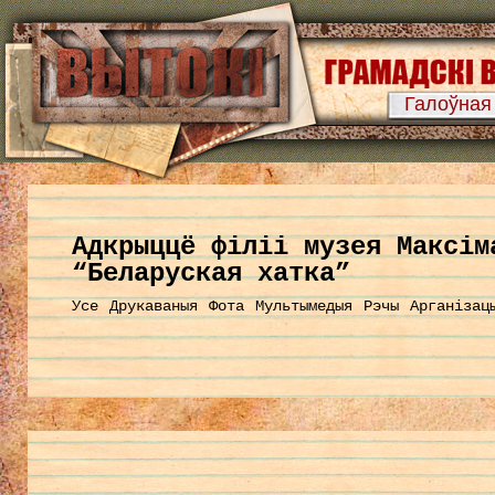
Галоўная
Aдкрыццё філіі музея Максім
“Беларуская хатка”
Усе
Друкаваныя
Фота
Мультымедыя
Рэчы
Арганізац