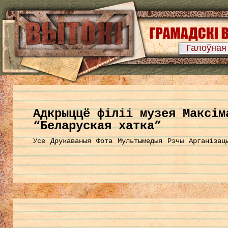
Галоўная
Aдкрыццё філіі музея Максім
“Беларуская хатка”
Усе
Друкаваныя
Фота
Мультымедыя
Рэчы
Арганізац