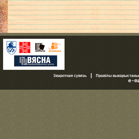
|
Зваротная сувязь
Правілы выкарыстань
e-m